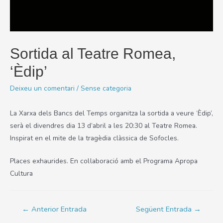
Sortida al Teatre Romea,
‘Èdip’
Deixeu un comentari
/
Sense categoria
La Xarxa dels Bancs del Temps organitza la sortida a veure ‘Èdip’,
serà el divendres dia 13 d’abril a les 20:30 al Teatre Romea.
Inspirat en el mite de la tragèdia clàssica de Sofocles.
Places exhaurides. En col·laboració amb el Programa Apropa
Cultura
Navegació
←
Anterior Entrada
Següent Entrada
→
d'entrades