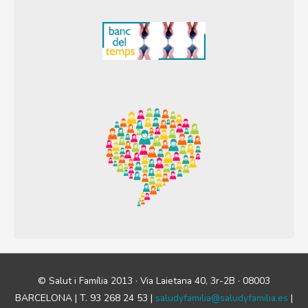
© Salut i Família 2013 · Via Laietana 40, 3r-2B · 08003
BARCELONA | T. 93 268 24 53 |
saludyfamilia@saludyfamilia.es
|