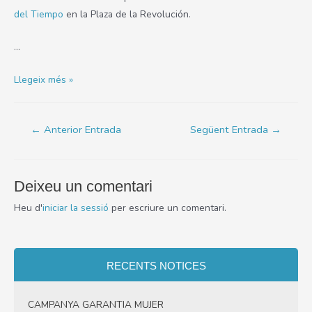
del Tiempo
en la Plaza de la Revolución.
…
La
Llegeix més »
Asociación
Salud
Navegació
←
Anterior Entrada
Següent Entrada
→
y
d'entrades
Familia
informa
sobre
Deixeu un comentari
los
Heu d'
iniciar la sessió
per escriure un comentari.
Bancos
del
Tiempo
RECENTS NOTICES
en
las
CAMPANYA GARANTIA MUJER
Fiestas