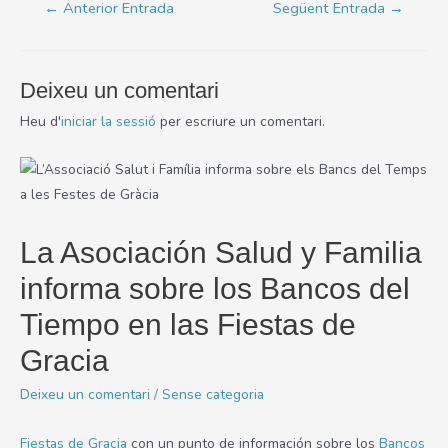
Navegació
←
Anterior Entrada
Següent Entrada
→
y
d'entrades
Familia
informa
sobre
Deixeu un comentari
los
Heu d'
iniciar la sessió
per escriure un comentari.
Bancos
del
Tiempo
en
las
La Asociación Salud y Familia
Fiestas
informa sobre los Bancos del
de
Gracia
Tiempo en las Fiestas de
Gracia
Deixeu un comentari
/
Sense categoria
Fiestas de Gracia
con un punto de información sobre los
Bancos